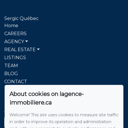
Sergic Québec
Home
CAREERS
AGENCY
REAL ESTATE
LISTINGS
TEAM
BLOG
CONTACT
About cookies on lagence-
To reach us
immobiliere.ca
Sergic Québec l'agence immobilière
514 271-8222
Welcome! This site uses cookies to measure site traffic
in order to improve its operation and administration
Send us an email