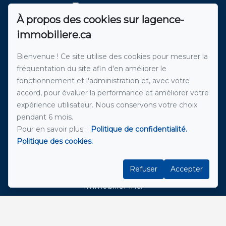
À propos des cookies sur lagence-
immobiliere.ca
Roxanne Laplante
Courtier immobilier résidentiel, commercial agréé
Bienvenue ! Ce site utilise des cookies pour mesurer la
DA
fréquentation du site afin d'en améliorer le
514-962-3815
fonctionnement et l'administration et, avec votre
accord, pour évaluer la performance et améliorer votre
expérience utilisateur. Nous conservons votre choix
pendant 6 mois.
Nathalie Laflamme
Pour en savoir plus :
Politique de confidentialité.
Politique des cookies.
Courtier Immobilier résidentiel & commercial
514-214-8233
Refuser
Accepter
Nabil Glenza Immobilier inc.
Société par actions d'un courtier immobilier