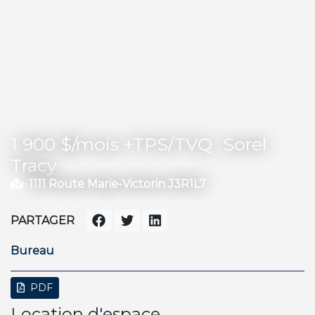
1 900 $/mois +TPS/TVQ
Sorel
Tracy
1111 Route Marie-Victorin J3R1L7
PARTAGER
Bureau
PDF
Location d'espace