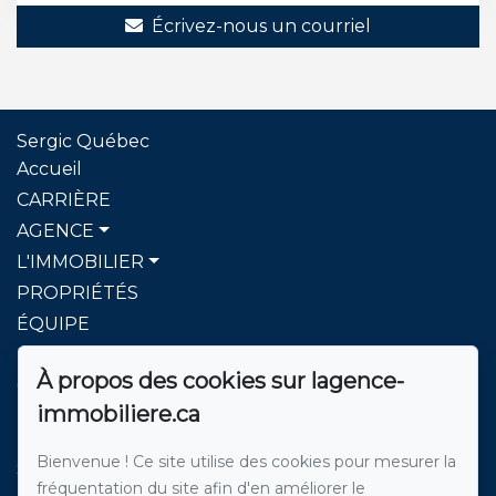
Écrivez-nous un courriel
Sergic Québec
Accueil
CARRIÈRE
AGENCE
L'IMMOBILIER
PROPRIÉTÉS
ÉQUIPE
BLOG
À propos des cookies sur lagence-
CONTACT
immobiliere.ca
Pour nous joindre
Bienvenue ! Ce site utilise des cookies pour mesurer la
Sergic Québec l'agence immobilière
fréquentation du site afin d'en améliorer le
514 271-8222