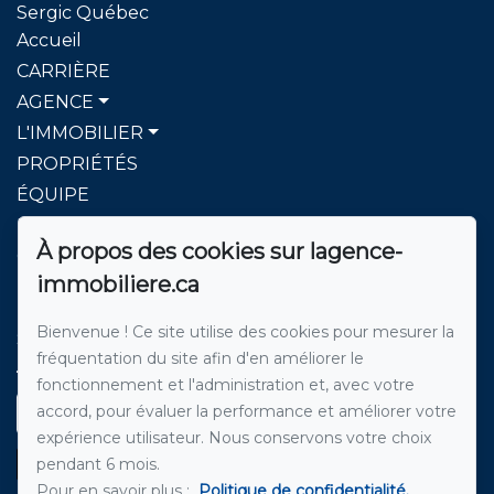
Sergic Québec
Accueil
CARRIÈRE
AGENCE
L'IMMOBILIER
PROPRIÉTÉS
ÉQUIPE
BLOG
À propos des cookies sur lagence-
CONTACT
immobiliere.ca
Pour nous joindre
Bienvenue ! Ce site utilise des cookies pour mesurer la
Sergic Québec l'agence immobilière
fréquentation du site afin d'en améliorer le
514 271-8222
fonctionnement et l'administration et, avec votre
accord, pour évaluer la performance et améliorer votre
Écrivez-nous un courriel
expérience utilisateur. Nous conservons votre choix
pendant 6 mois.
Pour en savoir plus :
Politique de confidentialité.