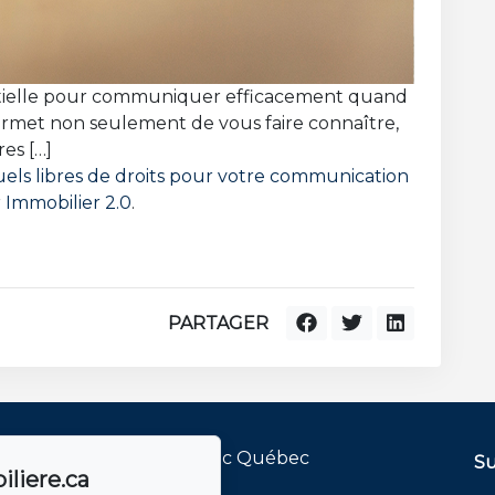
ntielle pour communiquer efficacement quand
permet non seulement de vous faire connaître,
res […]
suels libres de droits pour votre communication
r
Immobilier 2.0
.
PARTAGER
ndre
Su
liere.ca
agence