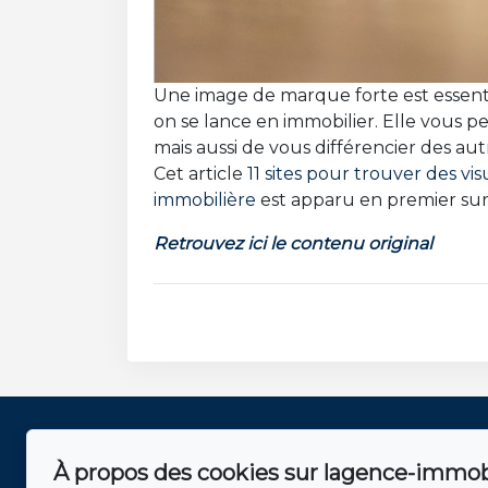
Une image de marque forte est esse
on se lance en immobilier. Elle vous 
mais aussi de vous différencier des aut
Cet article
11 sites pour trouver des vi
immobilière
est apparu en premier su
Retrouvez ici le contenu original
Sergic Québec
Pour nous joi
À propos des cookies sur lagence-immobi
Accueil
Sergic Québec l'